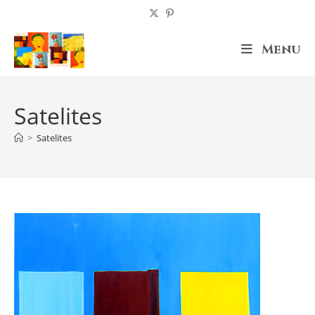
Skip
to
content
Menu
Satelites
>
Satelites