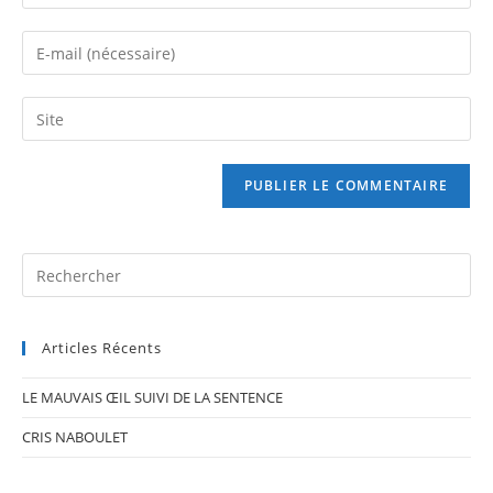
your
name
Enter
or
your
username
email
Saisir
to
address
l’URL
comment
to
de
comment
votre
site
(facultatif)
Pr
Es
to
Articles Récents
clo
th
LE MAUVAIS ŒIL SUIVI DE LA SENTENCE
se
pan
CRIS NABOULET