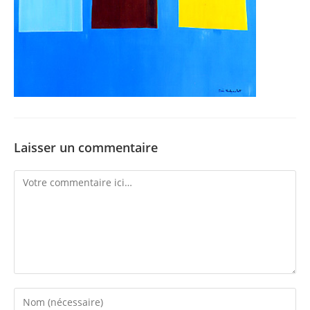
Laisser un commentaire
Comment
Enter