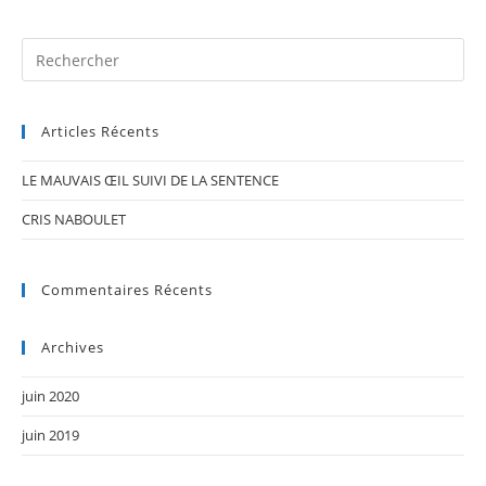
site
(facultatif)
Pr
Es
to
Articles Récents
clo
th
LE MAUVAIS ŒIL SUIVI DE LA SENTENCE
se
pan
CRIS NABOULET
Commentaires Récents
Archives
juin 2020
juin 2019