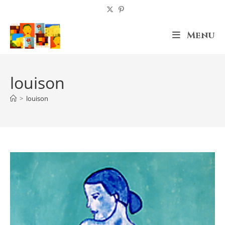
Skip
to
content
Menu
louison
>
louison