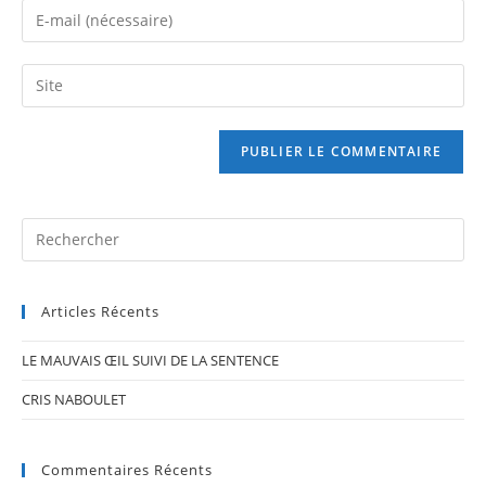
name
Enter
or
your
username
email
Saisir
to
address
l’URL
comment
to
de
comment
votre
site
(facultatif)
Pr
Es
to
Articles Récents
clo
th
LE MAUVAIS ŒIL SUIVI DE LA SENTENCE
se
pan
CRIS NABOULET
Commentaires Récents