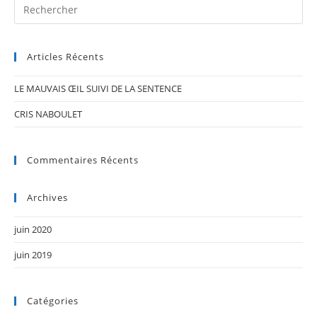
Pr
Es
to
Articles Récents
clo
th
LE MAUVAIS ŒIL SUIVI DE LA SENTENCE
se
pan
CRIS NABOULET
Commentaires Récents
Archives
juin 2020
juin 2019
Catégories