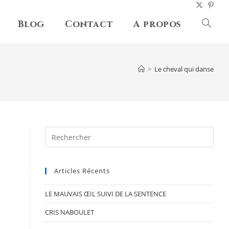
Blog
Contact
A propos
Toggl
websit
>
Le cheval qui danse
searc
Pres
Esc
to
Articles Récents
clos
the
LE MAUVAIS ŒIL SUIVI DE LA SENTENCE
sear
pane
CRIS NABOULET