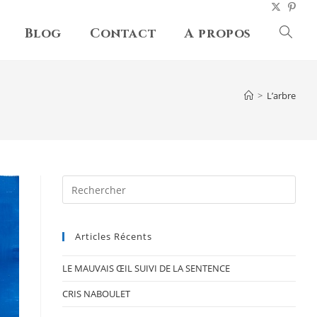
Blog
Contact
A propos
Toggl
websit
>
L’arbre
searc
Pres
Esc
to
Articles Récents
clos
the
LE MAUVAIS ŒIL SUIVI DE LA SENTENCE
sear
pane
CRIS NABOULET