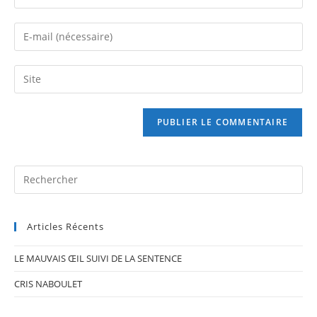
your
name
Enter
or
your
username
email
Saisir
to
address
l’URL
comment
to
de
comment
votre
site
(facultatif)
Pr
Es
to
Articles Récents
clo
th
LE MAUVAIS ŒIL SUIVI DE LA SENTENCE
se
pan
CRIS NABOULET