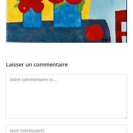
Laisser un commentaire
Comment
Enter