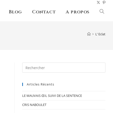
Blog
Contact
A propos
Toggl
websit
>
L’ Eclat
searc
Pres
Esc
to
Articles Récents
clos
the
LE MAUVAIS ŒIL SUIVI DE LA SENTENCE
sear
pane
CRIS NABOULET