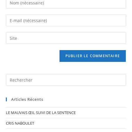
Enter
your
name
Enter
or
your
username
email
Saisir
to
address
l’URL
comment
to
de
comment
votre
site
(facultatif)
Pr
Es
to
Articles Récents
clo
th
LE MAUVAIS ŒIL SUIVI DE LA SENTENCE
se
pan
CRIS NABOULET